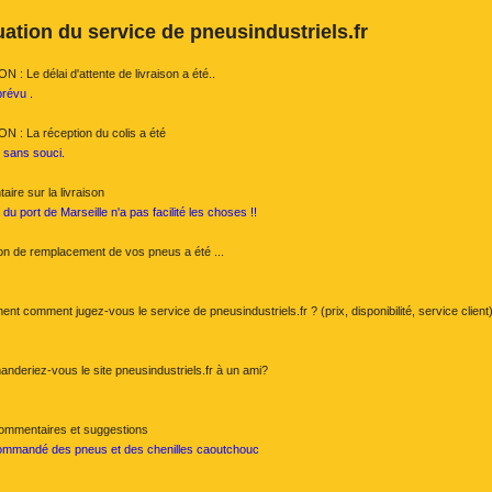
ation du service de pneusindustriels.fr
 : Le délai d'attente de livraison a été..
révu .
N : La réception du colis a été
t sans souci.
ire sur la livraison
du port de Marseille n'a pas facilité les choses !!
ion de remplacement de vos pneus a été ...
nt comment jugez-vous le service de pneusindustriels.fr ? (prix, disponibilité, service client
deriez-vous le site pneusindustriels.fr à un ami?
ommentaires et suggestions
commandé des pneus et des chenilles caoutchouc