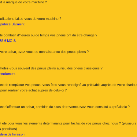
st la marque de votre machine ?
tilisations faites-vous de votre machine ?
publics.Bâtiment.
de combien d’heures ou de temps vos pneus ont dû être changé ?
ES 6 MOIS
votre achat, avez-vous eu connaissance des pneus pleins ?
achetez-vous souvent des pneus pleins au lieu des pneus classiques ?
nellement.
t de remplacer vos pneus, vous êtes-vous renseigné au préalable auprès de votre distribu
our réaliser votre achat auprès de celui-ci ?
t d’effectuer un achat, combien de sites de revente avez-vous consulté au préalable ?
t été pour vous les éléments déterminants pour l’achat de vos pneus chez nous ? (plusieurs
 possibles)
 délai de livraison.