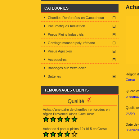
Acha
CATÉGORIES
Chenilles Renforcées en Caoutchouc
Pneumatiques Industriels
Pneus Pleins Industriels
Gonflage mousse polyuréthane
Pneus Agricoles
Accessoires
Bandages sur frette acier
Région du
Batteries
Corse.
TEMOIGNAGES CLIENTS
Quelle e
pneumat
Qualité
Quelle e
Achat d'une paire de chenilles renforcées en
6.00-9
région Provence-Alpes-Cote-Azur
Date de
Achat de 4 pneus pleins 12x16.5 en Corse
08/09/20