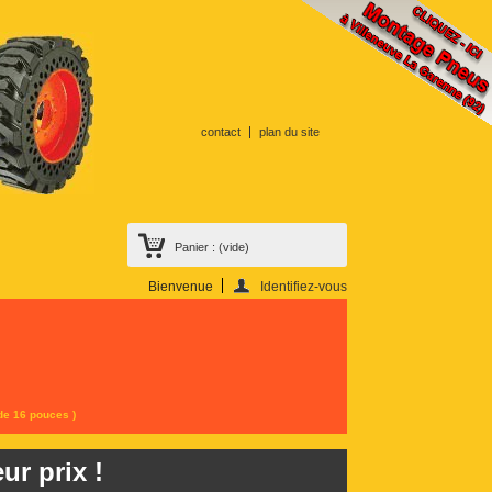
contact
plan du site
Panier :
(vide)
Bienvenue
Identifiez-vous
n contractuel)
ôles
Fixation
 de 16 pouces )
ur prix !