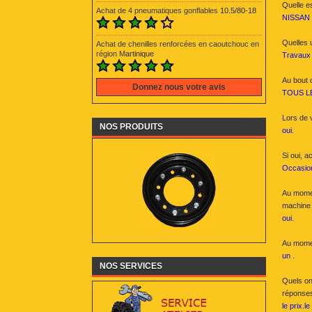
Quelle e
Achat de 4 pneumatiques gonflables
10.5/80-18
NISSAN
Quelles u
Achat de chenilles
renforcées
en caoutchouc en
région M
artinique
Travaux 
Au bout 
Donnez nous votre avis
TOUS L
Lors de 
NOS PRODUITS
oui.
Si oui, 
Occasion
Au momen
machine p
oui.
Au momen
un .
NOS SERVICES
Quels on
réponses
le prix.le