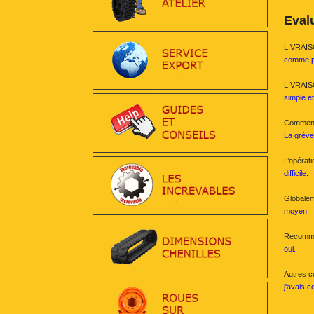
Evalu
LIVRAISON
comme p
LIVRAISO
simple e
Commenta
La grève 
L’opérat
difficile.
Globaleme
moyen.
Recomman
oui.
Autres c
j'avais 