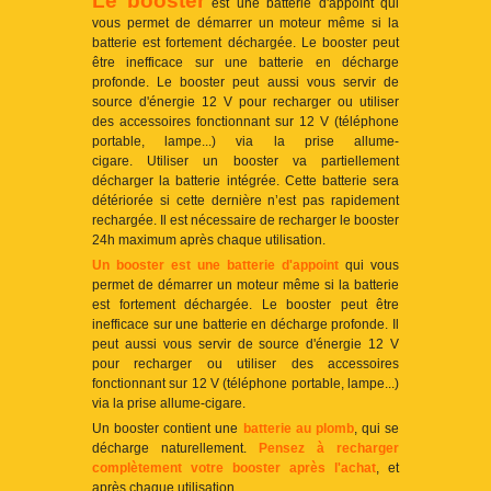
Le booster
est une batterie d'appoint qui
vous permet de démarrer un moteur même si la
batterie est fortement déchargée. Le booster peut
être inefficace sur une batterie en décharge
profonde. Le booster peut aussi vous servir de
source d'énergie 12 V pour recharger ou utiliser
des accessoires fonctionnant sur 12 V (téléphone
portable, lampe...) via la prise allume-
cigare. Utiliser un booster va partiellement
décharger la batterie intégrée. Cette batterie sera
détériorée si cette dernière n’est pas rapidement
rechargée. Il est nécessaire de recharger le booster
24h maximum après chaque utilisation.
Un booster est une batterie d'appoint
qui vous
permet de démarrer un moteur même si la batterie
est fortement déchargée. Le booster peut être
inefficace sur une batterie en décharge profonde. Il
peut aussi vous servir de source d'énergie 12 V
pour recharger ou utiliser des accessoires
fonctionnant sur 12 V (téléphone portable, lampe...)
via la prise allume-cigare.
Un booster contient une
batterie au plomb
, qui se
décharge naturellement.
Pensez à recharger
complètement votre booster après l'achat
, et
après chaque utilisation.