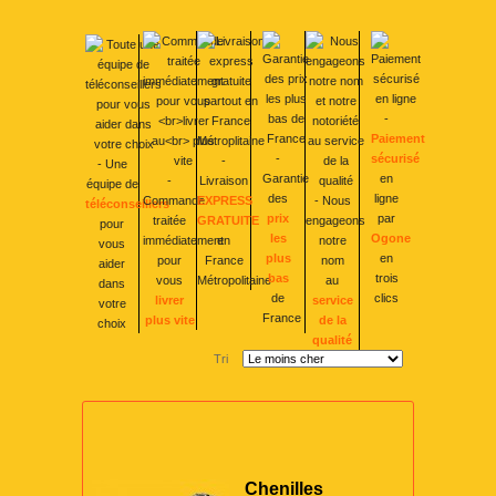
-
Paiement
-
sécurisé
-
- Une
Garantie
en
-
Livraison
équipe de
des
ligne
Commande
EXPRESS
- Nous
téléconseillers
prix
par
traitée
GRATUITE
engageons
pour
les
Ogone
immédiatement
en
notre
vous
plus
en
pour
France
nom
aider
bas
trois
vous
Métropolitaine
au
dans
de
clics
livrer
service
votre
France
plus vite
de la
choix
qualité
Tri
Chenilles